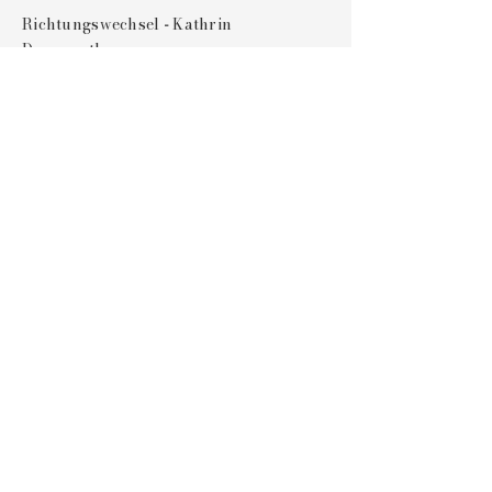
Richtungswechsel
Kathrin
-
Dannreuther
Forstlahmer Straße 52
95326 Kulmbach
Tel.:
+49 (0) 162 - 1913016
richtungswechsel
-
pferdetraining@web.de
Impressum
Datenschutz
Namen eingeben
E-Mail-Adresse eingeben