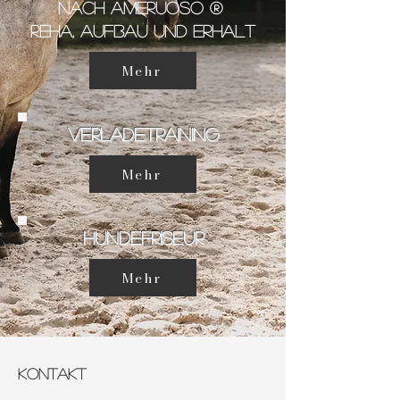
nach Ameruoso ®
Reha, aufbau und erhalt
Mehr
verladetraining
Mehr
Hundefriseur
Mehr
KONTAKT