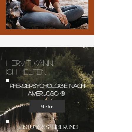
hiermit kann
Ich helfen
Pferdepsychologie Nach
Ameruoso ®
Mehr
Leistungssteigerung