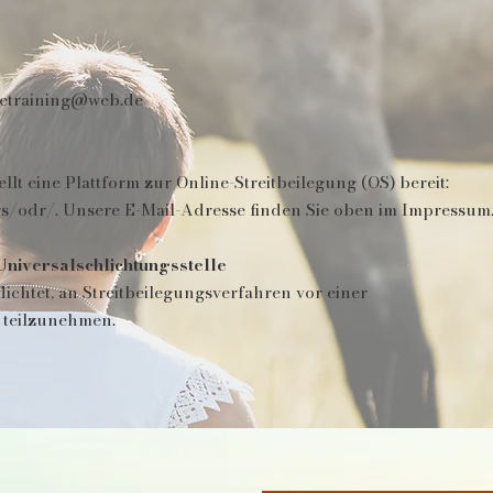
detraining@web.de
lt eine Plattform zur Online-Streitbeilegung (OS) bereit:
s/odr/.
Unsere E-Mail-Adresse finden Sie oben im Impressum
niversalschlichtungsstelle
flichtet, an Streitbeilegungsverfahren vor einer
 teilzunehmen.