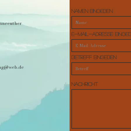
Namen eingeben
nnreuther
E-Mail-Adresse einge
Betreff eingeben
ing@web.de
Nachricht