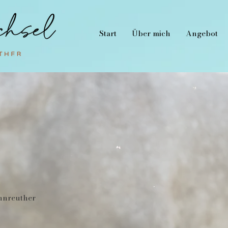
Start
Über mich
Angebot
nnreuther