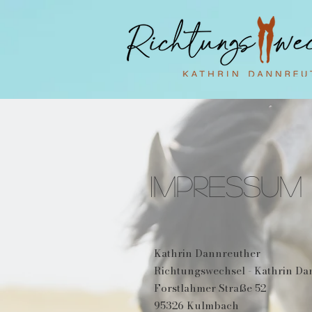
Impressum
Kathrin Dannreuther
Richtungswechsel - Kathrin Da
Forstlahmer Straße 52
95326 Kulmbach