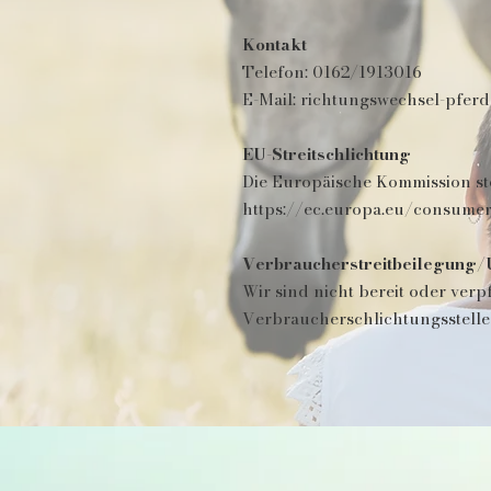
Kontakt
Telefon: 0162/1913016
E-Mail:
richtungswechsel-pfer
EU-Streitschlichtung
Die Europäische Kommission stel
https://ec.europa.eu/consumer
Verbraucherstreitbeilegung/U
Wir sind nicht bereit oder verp
Verbraucherschlichtungsstelle